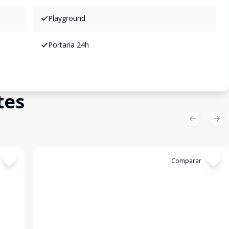
Playground
Portaria 24h
tes
Previous sl
Nex
Cód:
4027
Comparar