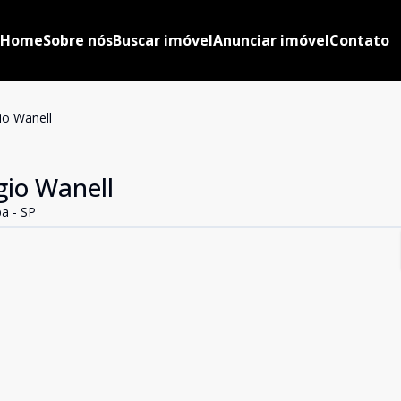
Home
Sobre nós
Buscar imóvel
Anunciar imóvel
Contato
io Wanell
gio Wanell
ba - SP