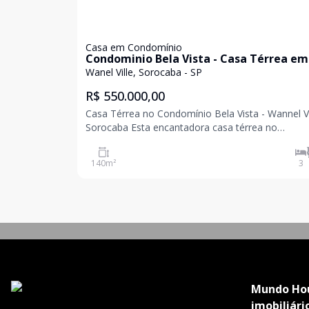
Casa em Condomínio
Condominio Bela Vista - Casa Térrea em
Condomínio com 3 dormitórios sendo 1
Wanel Ville, Sorocaba - SP
suíte, venha conhecer seu novo lar!
R$ 550.000,00
Casa Térrea no Condomínio Bela Vista - Wannel Vi
Sorocaba Esta encantadora casa térrea no
Condomínio Bela Vista, localizado no Wannel Vill
Sorocaba, oferece o conforto e a praticidade que
140
m²
3
procura. Com 3 dormitórios, sendo 1 suíte, esta r
Mundo Ho
imobiliári