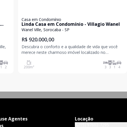
Casa em Condomínio
Linda Casa em Condomínio - Villagio Wanel
Wanel Ville, Sorocaba - SP
R$ 920.000,00
lle,
Descubra o conforto e a qualidade de vida que você
merece neste charmoso imóvel localizado no
e em
condomínio Villagio Wanel, em Sorocaba. Com 200 m²
 você
de área total e 140 m² de área construída, esta casa
1
2
200
m²
3
3
1
4
esidê
oferece um projeto moderno e funcional, ideal para
famíli
use Agentes
Locação
(15) 97602-7295
os