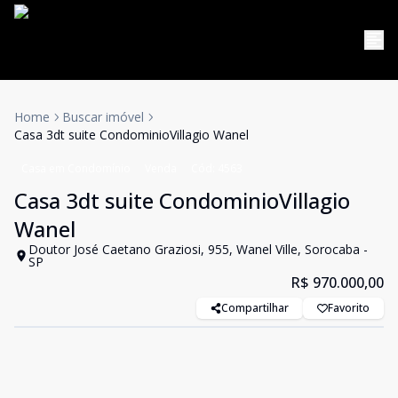
Home
Buscar imóvel
Casa 3dt suite CondominioVillagio Wanel
Casa em Condomínio
Venda
Cód:
4563
Casa 3dt suite CondominioVillagio
Wanel
Doutor José Caetano Graziosi, 955, Wanel Ville, Sorocaba -
SP
R$ 970.000,00
Compartilhar
Favorito