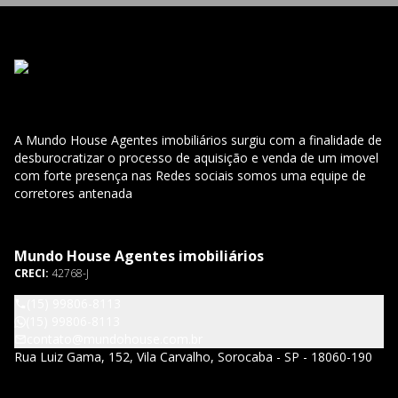
A Mundo House Agentes imobiliários surgiu com a finalidade de
desburocratizar o processo de aquisição e venda de um imovel
com forte presença nas Redes sociais somos uma equipe de
corretores antenada
Mundo House Agentes imobiliários
CRECI:
42768-J
(15) 99806-8113
(15) 99806-8113
contato@mundohouse.com.br
Rua Luiz Gama, 152, Vila Carvalho, Sorocaba - SP - 18060-190