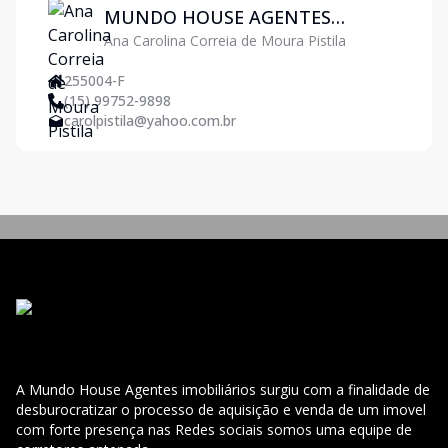
MUNDO HOUSE AGENTES
Ana Carolina Correia de Moura Pistila
IMOBILIÁRIOS
255004-F
(15) 99752-9898
carolpistila@yahoo.com.br
A Mundo House Agentes imobiliários surgiu com a finalidade de
desburocratizar o processo de aquisição e venda de um imovel
com forte presença nas Redes sociais somos uma equipe de