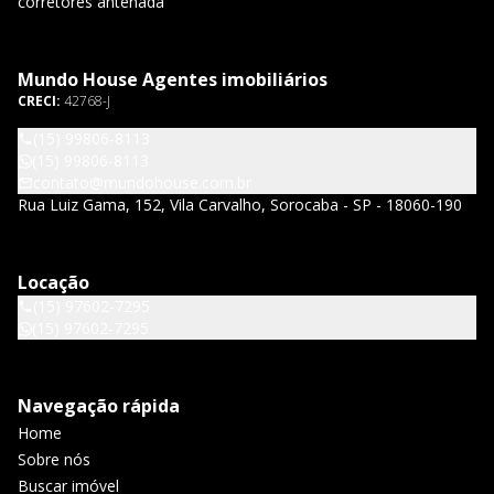
corretores antenada
Mundo House Agentes imobiliários
CRECI:
42768-J
(15) 99806-8113
(15) 99806-8113
contato@mundohouse.com.br
Rua Luiz Gama, 152, Vila Carvalho, Sorocaba - SP - 18060-190
Locação
(15) 97602-7295
(15) 97602-7295
Navegação rápida
Home
Sobre nós
Buscar imóvel