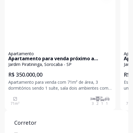
Apartamento
Apa
Apartamento para venda próximo a
Apa
Avenida São Paulo
dor
Jardim Piratininga, Sorocaba - SP
Jard
Sor
R$ 350.000,00
R$ 
Apartamento para venda com 71m² de área, 3
Este
dormitórios sendo 1 suíte, sala dois ambientes com
um d
sacada, cozinha americana integrada com área de
espaço
serviço,
Alex
71
m²
3
2
1
1
73
m
dorm
escri
Corretor