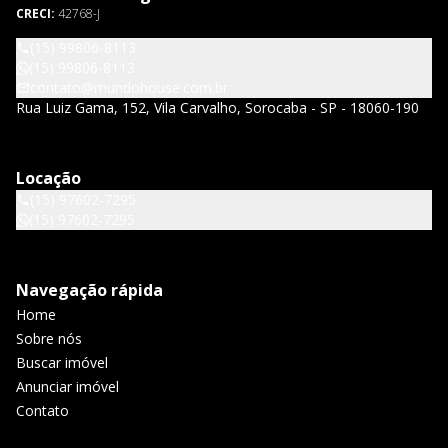
CRECI:
42768-J
(15) 99806-8113
(15) 99806-8113
contato@mundohouse.com.br
Rua Luiz Gama, 152, Vila Carvalho, Sorocaba - SP - 18060-190
Locação
(15) 97602-7295
(15) 97602-7295
Navegação rápida
Home
Sobre nós
Buscar imóvel
Anunciar imóvel
Contato