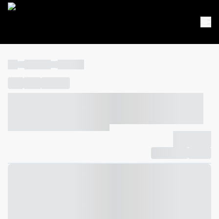
----
----- -----
----- -----
----
-----
---- ------
----- ----- -- ------ ---- ---- -- ----- ----- -----
--- ------
----- ----- -- ------ ----- ----- -- ------
-------------
Compartilhar
Favorito