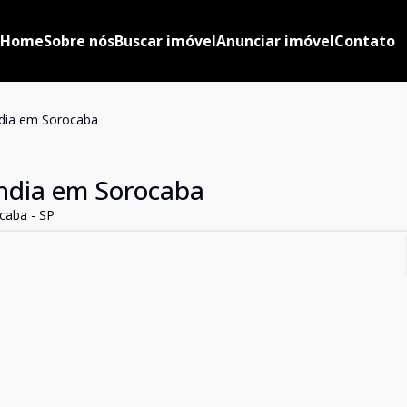
Home
Sobre nós
Buscar imóvel
Anunciar imóvel
Contato
ndia em Sorocaba
ândia em Sorocaba
ocaba - SP