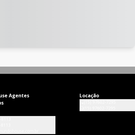
use Agentes
Locação
(15) 97602-7295
os
(15) 97602-7295
6-8113
-8113
mundohouse.com.br