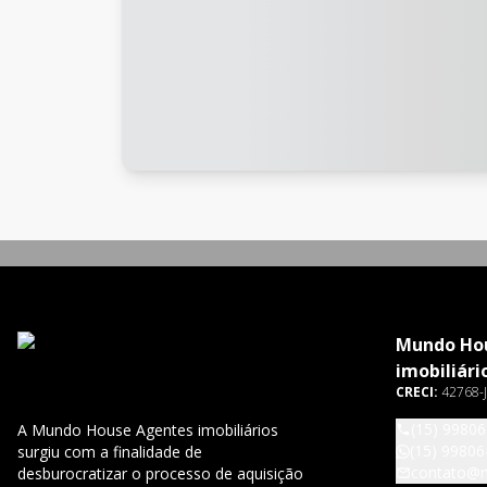
Mundo Ho
imobiliári
CRECI:
42768-J
(15) 9980
A Mundo House Agentes imobiliários
(15) 99806
surgiu com a finalidade de
contato@
desburocratizar o processo de aquisição