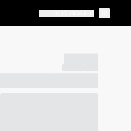
(15) 99806-8113
-------------
Compartilhar
Favorito