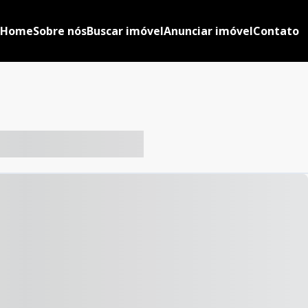
Home
Sobre nós
Buscar imóvel
Anunciar imóvel
Contato
-- ----- ----- --- ------