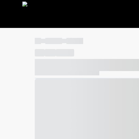
----
----- -----
----- -----
----
-----
---- ------
----- ----- -- ------ ---- ---- -- ---
----- ----- -- ------ ----- ----- -- ------