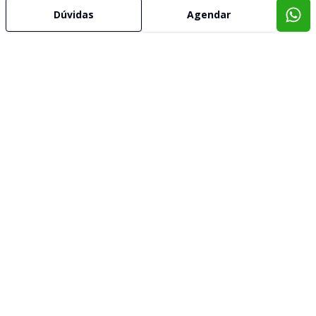
Dúvidas
Agendar
Imóveis semelhantes
Confira imóveis semelhantes
Cód:
5971
Comparar