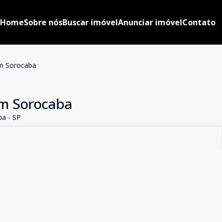
Home
Sobre nós
Buscar imóvel
Anunciar imóvel
Contato
m Sorocaba
m Sorocaba
ba - SP