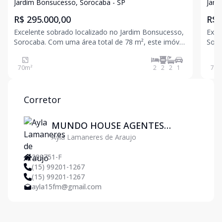
Sorocaba
Sor
Jardim Bonsucesso, Sorocaba - SP
Jard
R$ 295.000,00
R$ 
Excelente sobrado localizado no Jardim Bonsucesso,
Exce
Sorocaba. Com uma área total de 78 m², este imóvel
Soro
conta com 2 suítes e 2 banheiros, ideal para sua
cont
família. A propriedade ainda dispõe de 1 vaga de
famí
70
m²
2
2
2
1
70
m
garagem. Não perca a oportunidade de adquirir seu
gara
novo
nov
Corretor
MUNDO HOUSE AGENTES
Ayla Lamaneres de Araujo
IMOBILIÁRIOS
299751-F
(15) 99201-1267
(15) 99201-1267
ayla15fm@gmail.com