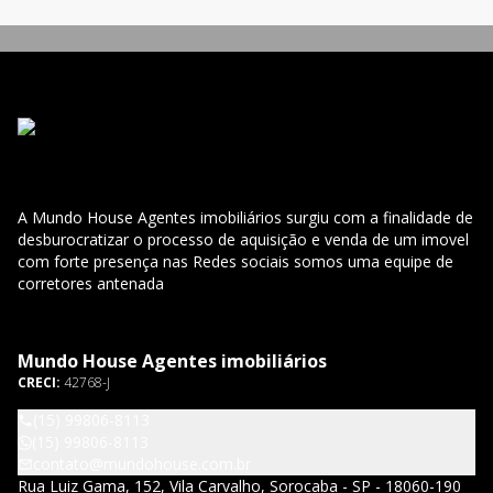
A Mundo House Agentes imobiliários surgiu com a finalidade de
desburocratizar o processo de aquisição e venda de um imovel
com forte presença nas Redes sociais somos uma equipe de
corretores antenada
Mundo House Agentes imobiliários
CRECI:
42768-J
(15) 99806-8113
(15) 99806-8113
contato@mundohouse.com.br
Rua Luiz Gama, 152, Vila Carvalho, Sorocaba - SP - 18060-190