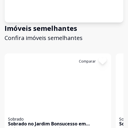
Imóveis semelhantes
Confira imóveis semelhantes
Cód:
5424
Comparar
Có
Sobrado
Sob
Sobrado no Jardim Bonsucesso em
Sob