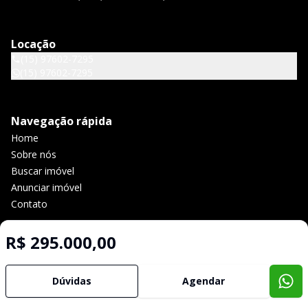
Locação
(15) 97602-7295
(15) 97602-7295
Navegação rápida
Home
Sobre nós
Buscar imóvel
Anunciar imóvel
Contato
R$ 295.000,00
Imobiliária Certificada:
Selo de Tecnologia Loft
Dúvidas
Agendar