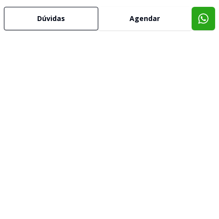
Dúvidas
Agendar
Imóveis semelhantes
Confira imóveis semelhantes
Cód:
6628
Comparar