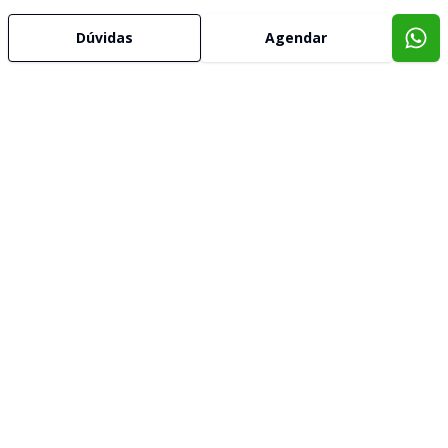
Dúvidas
Agendar
Imóveis semelhantes
Confira imóveis semelhantes
Cód:
3852
Comparar