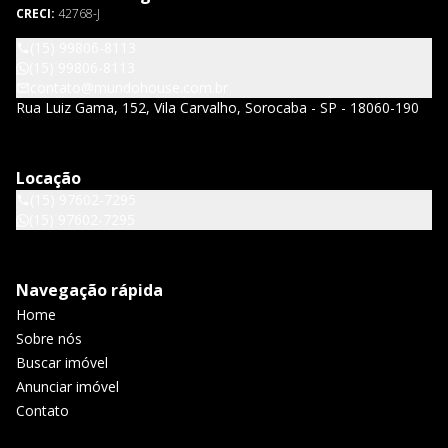
CRECI:
42768-J
(15) 99806-8113
(15) 99806-8113
contato@mundohouse.com.br
Rua Luiz Gama, 152, Vila Carvalho, Sorocaba - SP - 18060-190
Locação
(15) 97602-7295
(15) 97602-7295
Navegação rápida
Home
Sobre nós
Buscar imóvel
Anunciar imóvel
Contato