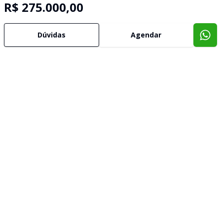
R$ 275.000,00
Dúvidas
Agendar
Imóveis semelhantes
Confira imóveis semelhantes
Cód:
1877
Comparar