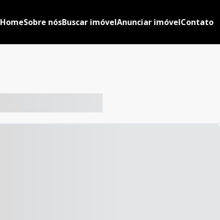
Home
Sobre nós
Buscar imóvel
Anunciar imóvel
Contato
-- ----- ----- --- ------