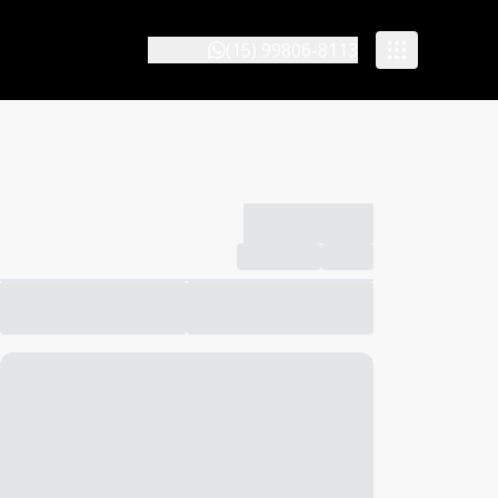
(15) 99806-8113
-------------
Compartilhar
Favorito