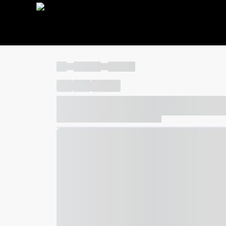
----
----- -----
----- -----
----
-----
---- ------
----- ----- -- ------ ---- ---- -- ---
----- ----- -- ------ ----- ----- -- ------