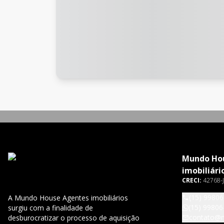
Mundo Ho
imobiliári
CRECI:
42768-J
(15) 9980
A Mundo House Agentes imobiliários
(15) 99806
surgiu com a finalidade de
contato@
desburocratizar o processo de aquisição