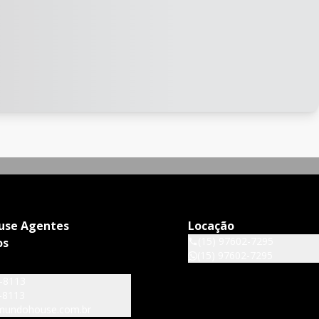
use Agentes
Locação
(15) 97602-7295
os
(15) 97602-7295
6-8113
-8113
mundohouse.com.br