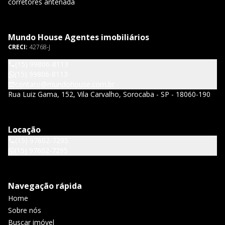
corretores antenada
Mundo House Agentes imobiliários
CRECI:
42768-J
(15) 99806-8113
(15) 99806-8113
contato@mundohouse.com.br
Rua Luiz Gama, 152, Vila Carvalho, Sorocaba - SP - 18060-190
Locação
(15) 97602-7295
(15) 97602-7295
Navegação rápida
Home
Sobre nós
Buscar imóvel