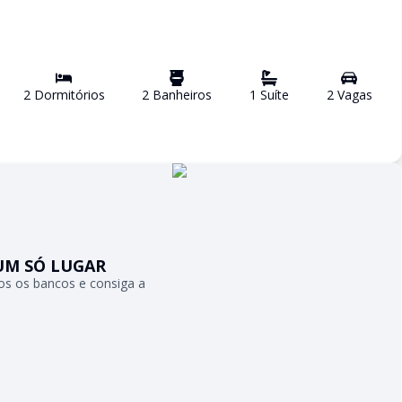
2
Dormitório
s
2
Banheiro
s
1
Suíte
2
Vaga
s
UM SÓ LUGAR
s os bancos e consiga a