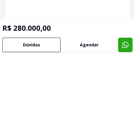
R$ 280.000,00
Dúvidas
Agendar
Imóveis semelhantes
Confira imóveis semelhantes
Cód:
6045
Comparar
Có