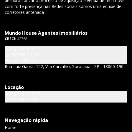
desburocratizar o processo de aquisição e venda de um imovel
com forte presença nas Redes sociais somos uma equipe de
corretores antenada
Mundo House Agentes imobiliários
CRECI:
42768-J
(15) 99806-8113
(15) 99806-8113
contato@mundohouse.com.br
Rua Luiz Gama, 152, Vila Carvalho, Sorocaba - SP - 18060-190
Locação
(15) 97602-7295
(15) 97602-7295
Navegação rápida
Home