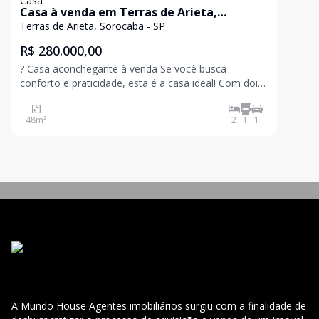
Casa
Casa à venda em Terras de Arieta,
Sorocaba
Terras de Arieta, Sorocaba - SP
R$ 280.000,00
? Casa aconchegante à venda Se você busca
conforto e praticidade, esta é a casa ideal! Com dois
dormitórios amplos, sala arejada, banheiro social,
cozinha funcional e garagem , o imóvel oferece tudo
48
m²
2
1
1
o que você precisa para viver bem. O ambiente é a
A Mundo House Agentes imobiliários surgiu com a finalidade de