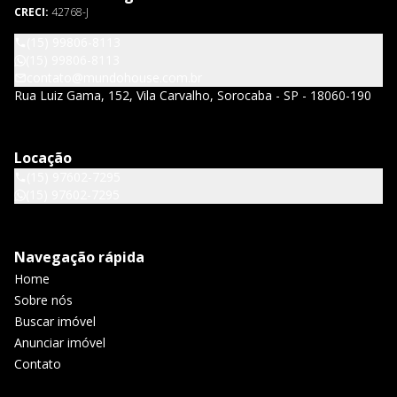
CRECI:
42768-J
(15) 99806-8113
(15) 99806-8113
contato@mundohouse.com.br
Rua Luiz Gama, 152, Vila Carvalho, Sorocaba - SP - 18060-190
Locação
(15) 97602-7295
(15) 97602-7295
Navegação rápida
Home
Sobre nós
Buscar imóvel
Anunciar imóvel
Contato