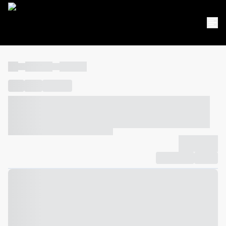
----
----- -----
----- -----
----
-----
---- ------
----- ----- -- ------ ---- ---- -- ----- ----- -----
--- ------
----- ----- -- ------ ----- ----- -- ------
-------------
Compartilhar
Favorito