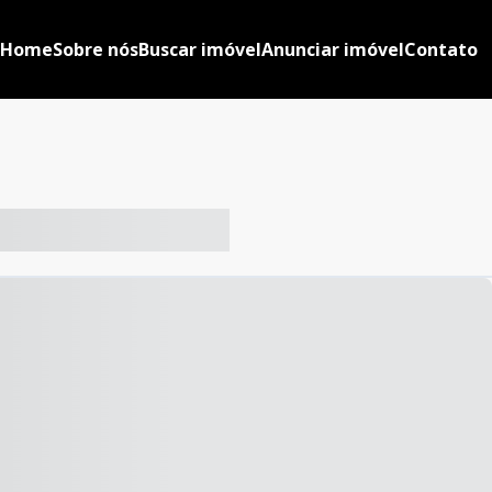
Home
Sobre nós
Buscar imóvel
Anunciar imóvel
Contato
-- ----- ----- --- ------