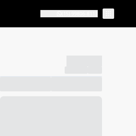
(15) 99806-8113
-------------
Compartilhar
Favorito