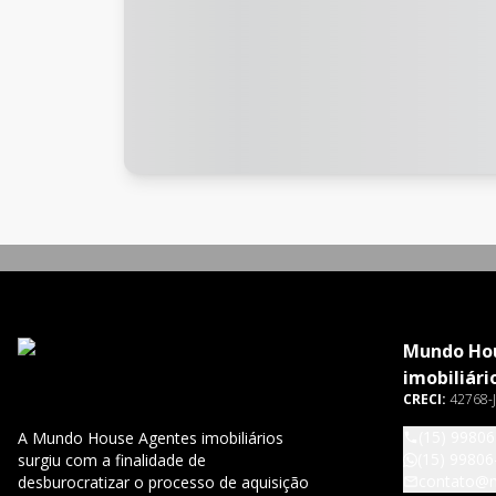
Mundo Ho
imobiliári
CRECI:
42768-J
(15) 9980
A Mundo House Agentes imobiliários
(15) 99806
surgiu com a finalidade de
contato@
desburocratizar o processo de aquisição