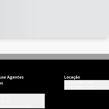
use Agentes
Locação
(15) 97602-7295
os
(15) 97602-7295
6-8113
-8113
mundohouse.com.br