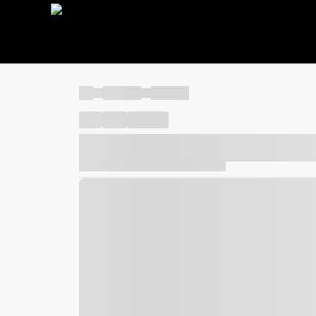
----
----- -----
----- -----
----
-----
---- ------
----- ----- -- ------ ---- ---- -- ---
----- ----- -- ------ ----- ----- -- ------