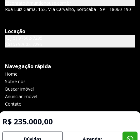
contato@mundohouse.com.br
Rua Luiz Gama, 152, Vila Carvalho, Sorocaba - SP - 18060-190
Locação
(15) 97602-7295
(15) 97602-7295
Navegação rápida
Home
Sobre nós
Buscar imóvel
Anunciar imóvel
Contato
R$ 235.000,00
Imobiliária Certificada:
Selo de Tecnologia Loft
Dúvidas
Agendar