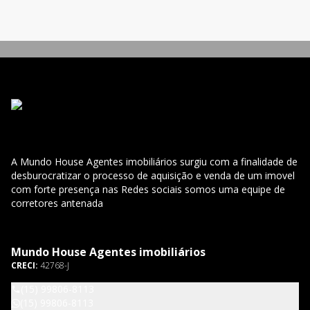
dia. Desta
d
A Mundo House Agentes imobiliários surgiu com a finalidade de
desburocratizar o processo de aquisição e venda de um imovel
com forte presença nas Redes sociais somos uma equipe de
corretores antenada
Mundo House Agentes imobiliários
CRECI:
42768-J
(15) 99806-8113
(15) 99806-8113