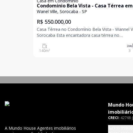
Casa em Condomínio
Condominio Bela Vista - Casa Térrea em
Condomínio com 3 dormitórios sendo 1
Wanel Ville, Sorocaba - SP
suíte, venha conhecer seu novo lar!
R$ 550.000,00
Casa Térrea no Condomínio Bela Vista - Wannel Vi
Sorocaba Esta encantadora casa térrea no
Condomínio Bela Vista, localizado no Wannel Vill
Sorocaba, oferece o conforto e a praticidade que
140
m²
3
procura. Com 3 dormitórios, sendo 1 suíte, esta r
Mundo Ho
imobiliári
CRECI:
42768-J
(15) 9980
A Mundo House Agentes imobiliários