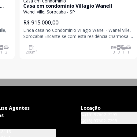
Casa em Condomínio
Casa em condominio Villagio Wanell
Wanel Ville, Sorocaba - SP
R$ 915.000,00
lle,
Linda casa no Condomínio Villagio Wanel - Wanel Ville,
Sorocaba! Encante-se com esta residência charmosa e
e em
bem planejada, perfeita para quem busca conforto,
 você
segurança e qualidade de vida. Com 200 m² de área
1
2
200
m²
3
3
1
1
esidê
total e 135,9 m² de área construída, o imóve
use Agentes
Locação
(15) 97602-7295
os
(15) 97602-7295
6-8113