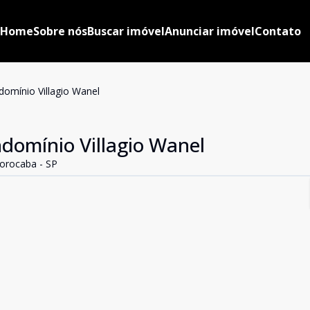
Home
Sobre nós
Buscar imóvel
Anunciar imóvel
Contato
omínio Villagio Wanel
domínio Villagio Wanel
Sorocaba - SP