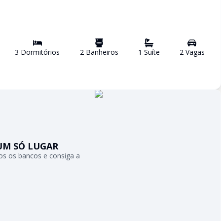
3
Dormitório
s
2
Banheiro
s
1
Suíte
2
Vaga
s
UM SÓ LUGAR
s os bancos e consiga a