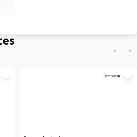
tes
Previous sl
Nex
Cód:
4624
Comparar