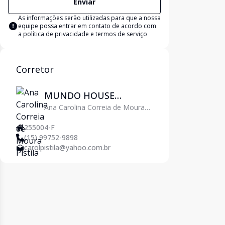
Enviar
As informações serão utilizadas para que a nossa
equipe possa entrar em contato de acordo com
a
política de privacidade e termos de serviço
Corretor
MUNDO HOUSE
Ana Carolina Correia de Moura
AGENTES IMOBILIÁRIOS
Pistila
255004-F
(15) 99752-9898
carolpistila@yahoo.com.br