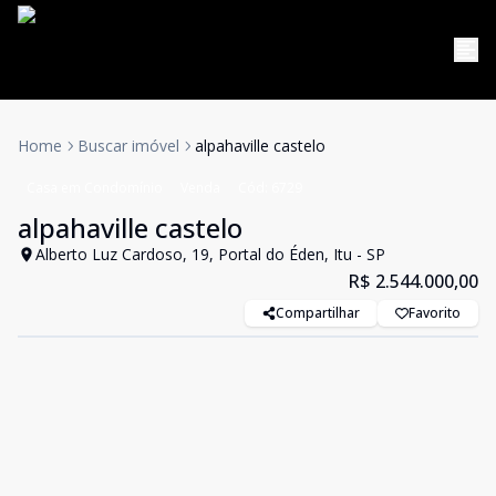
Home
Buscar imóvel
alpahaville castelo
Casa em Condomínio
Venda
Cód:
6729
alpahaville castelo
Alberto Luz Cardoso, 19, Portal do Éden, Itu - SP
R$ 2.544.000,00
Compartilhar
Favorito