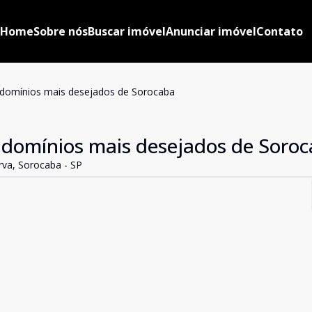
Home
Sobre nós
Buscar imóvel
Anunciar imóvel
Contato
domínios mais desejados de Sorocaba
ndomínios mais desejados de Soro
erva, Sorocaba - SP