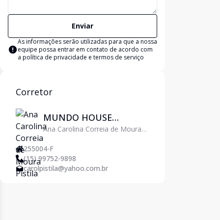
Enviar
As informações serão utilizadas para que a nossa
equipe possa entrar em contato de acordo com
a
política de privacidade e termos de serviço
Corretor
MUNDO HOUSE
Ana Carolina Correia de Moura
AGENTES IMOBILIÁRIOS
Pistila
255004-F
(15) 99752-9898
carolpistila@yahoo.com.br