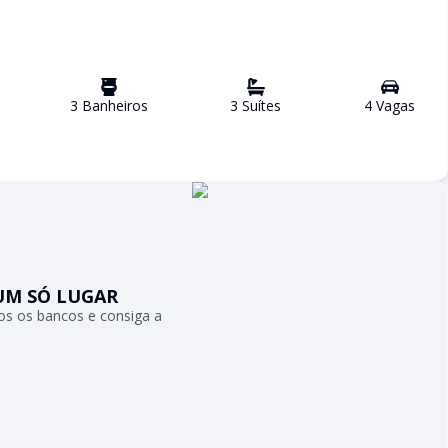
3
Banheiro
s
3
Suíte
s
4
Vaga
s
UM SÓ LUGAR
s os bancos e consiga a