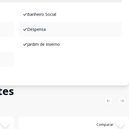
Banheiro Social
Despensa
Jardim de Inverno
tes
Previous sl
Nex
Cód:
6473
Comparar