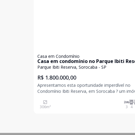
Casa em Condomínio
Casa em condomínio no Parque Ibiti Res
Parque Ibiti Reserva, Sorocaba - SP
R$ 1.800.000,00
Apresentamos esta oportunidade imperdível no
Condomínio Ibiti Reserva, em Sorocaba ? um imó
que une elegância, conforto e qualidade de vida 
cada detalhe. Com impressionantes 306 m² de área
306
m²
3
4
construída, a casa foi projetada para oferecer
amplitude