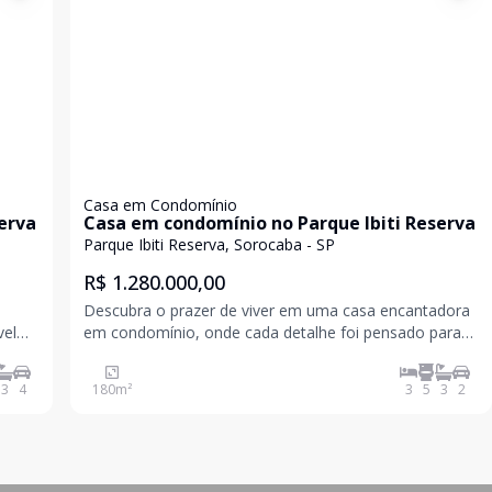
Casa em Condomínio
erva
Casa em condomínio no Parque Ibiti Reserva
Parque Ibiti Reserva, Sorocaba - SP
R$ 1.280.000,00
Descubra o prazer de viver em uma casa encantadora
vel
em condomínio, onde cada detalhe foi pensado para
em
oferecer conforto, elegância e qualidade de vida. Com
179 m² de área privativa, este imóvel impressiona com
3
4
180
m²
3
5
3
2
3 suítes espaçosas e 5 banheiros, quintal com