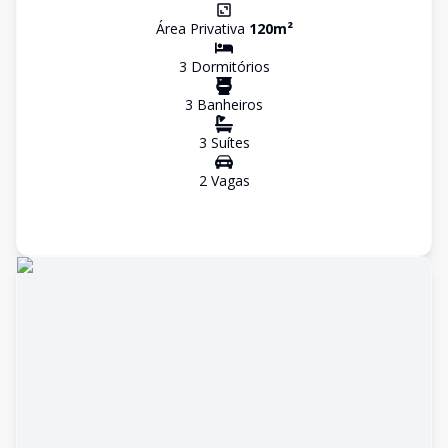
Área Privativa
120
m²
3
Dormitório
s
3
Banheiro
s
3
Suíte
s
2
Vaga
s