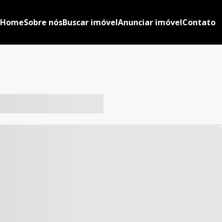
Home
Sobre nós
Buscar imóvel
Anunciar imóvel
Contato
-- ----- ----- --- ------