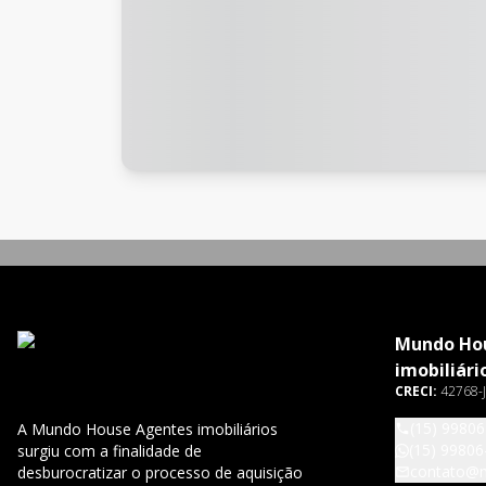
Mundo Ho
imobiliári
CRECI:
42768-J
(15) 9980
A Mundo House Agentes imobiliários
(15) 99806
surgiu com a finalidade de
contato@
desburocratizar o processo de aquisição