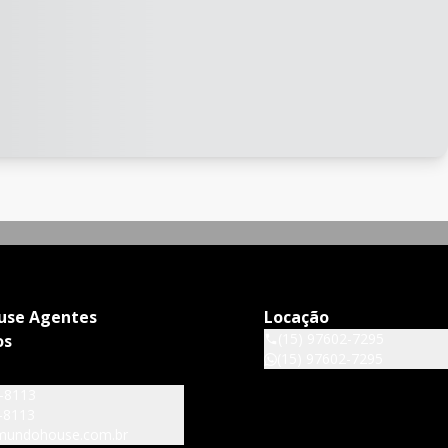
use Agentes
Locação
(15) 97602-7295
os
(15) 97602-7295
6-8113
-8113
mundohouse.com.br