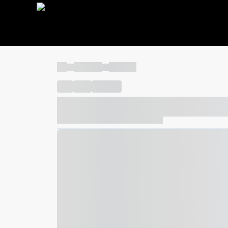
----
----- -----
----- -----
----
-----
---- ------
----- ----- -- ------ ---- ---- -- ---
----- ----- -- ------ ----- ----- -- ------