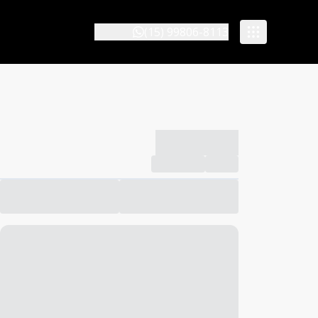
(15) 99806-8113
-------------
Compartilhar
Favorito