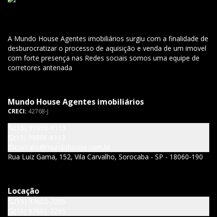
A Mundo House Agentes imobiliários surgiu com a finalidade de
desburocratizar o processo de aquisição e venda de um imovel
com forte presença nas Redes sociais somos uma equipe de
corretores antenada
Mundo House Agentes imobiliários
CRECI:
42768-J
(15) 99806-8113
(15) 99806-8113
contato@mundohouse.com.br
Rua Luiz Gama, 152, Vila Carvalho, Sorocaba - SP - 18060-190
Locação
(15) 97602-7295
(15) 97602-7295