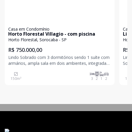
Casa em Condomínio
Casa
Horto Florestal Villagio - com piscina
Lin
Vill
Horto Florestal, Sorocaba - SP
Hort
R$ 750.000,00
R$ 
Lindo Sobrado com 3 dormitórios sendo 1 suíte com
Lind
armários, ampla sala em dois ambientes, integrada
Soro
com a cozinha, rica em armários. . Quintal muito
cont
aconchegante e no lazer, piscina e churrasqueira,
banh
150
m²
3
2
1
2
108
onde sua família viverá grandes momentos, repletos
infr
de al
esta