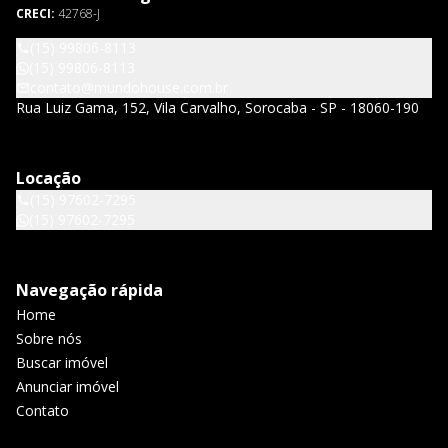
CRECI:
42768-J
(15) 99806-8113
(15) 99806-8113
contato@mundohouse.com.br
Rua Luiz Gama, 152, Vila Carvalho, Sorocaba - SP - 18060-190
Locação
(15) 97602-7295
(15) 97602-7295
Navegação rápida
Home
Sobre nós
Buscar imóvel
Anunciar imóvel
Contato