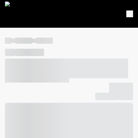
----
----- -----
----- -----
----
-----
---- ------
----- ----- -- ------ ---- ---- -- ----- ----- -----
--- ------
----- ----- -- ------ ----- ----- -- ------
-------------
Compartilhar
Favorito