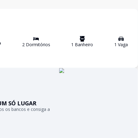
²
2
Dormitório
s
1
Banheiro
1
Vaga
UM SÓ LUGAR
s os bancos e consiga a