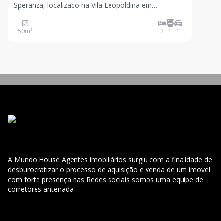
Speranza, localizado na Vila Leopoldina em
Sorocaba. Com 49,5 m², o imóvel possui 2
dormitórios, 1 banheiro e 1 vaga de garagem,
50
m²
2
1
1
perfeito para quem busca conforto e praticidade.
Aproveite a oportunidade de vi
A Mundo House Agentes imobiliários surgiu com a finalidade de
desburocratizar o processo de aquisição e venda de um imovel
com forte presença nas Redes sociais somos uma equipe de
corretores antenada