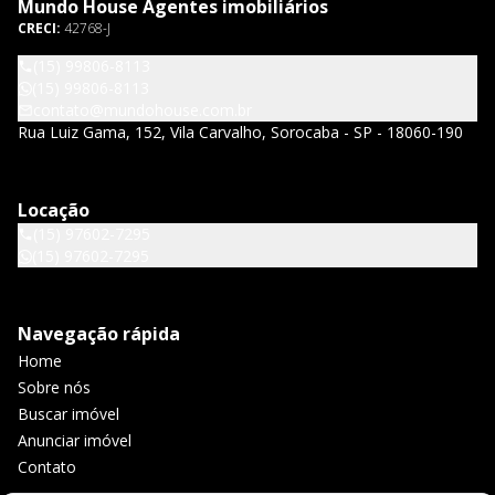
Mundo House Agentes imobiliários
CRECI:
42768-J
(15) 99806-8113
(15) 99806-8113
contato@mundohouse.com.br
Rua Luiz Gama, 152, Vila Carvalho, Sorocaba - SP - 18060-190
Locação
(15) 97602-7295
(15) 97602-7295
Navegação rápida
Home
Sobre nós
Buscar imóvel
Anunciar imóvel
Contato