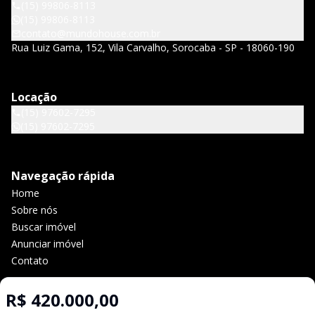
(15) 99806-8113
(15) 99806-8113
contato@mundohouse.com.br
Rua Luiz Gama, 152, Vila Carvalho, Sorocaba - SP - 18060-190
Locação
(15) 97602-7295
(15) 97602-7295
Navegação rápida
Home
Sobre nós
Buscar imóvel
Anunciar imóvel
Contato
R$ 420.000,00
Imobiliária Certificada: