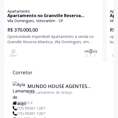
Apartamento
Apa
Apartamento no Granville Reserva
Apa
Atlantica
Atl
Vila Domingues, Votorantim - SP
Vila
R$ 370.000,00
R$ 
Oportunidade imperdível! Apartamento à venda no
opor
Granville Reserva Atlantica, Vila Domingues, em
laze
Votorantim. Com 55,5 m² de área privativa, este
mais
imóvel possui 2 dormitórios, 1 banheiro social e 1
venda
55
m²
2
1
1
55
m
vaga de estacionamento. Além disso, conta com
domi
uma ampla saca
Corretor
MUNDO HOUSE AGENTES
Ayla Lamaneres de Araujo
IMOBILIÁRIOS
299751-F
(15) 99201-1267
(15) 99201-1267