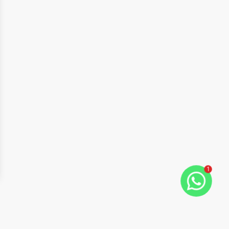
1
ide
t slide