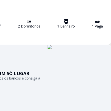
²
2
Dormitório
s
1
Banheiro
1
Vaga
UM SÓ LUGAR
s os bancos e consiga a