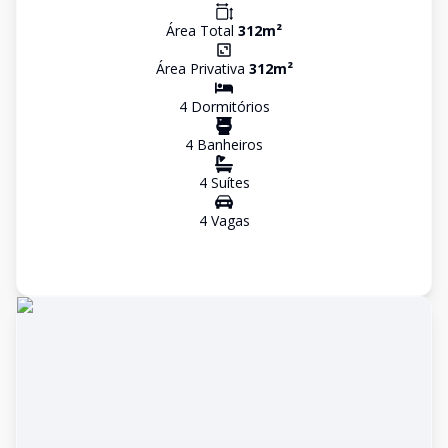
Área Total
312
m²
Área Privativa
312
m²
4
Dormitório
s
4
Banheiro
s
4
Suíte
s
4
Vaga
s