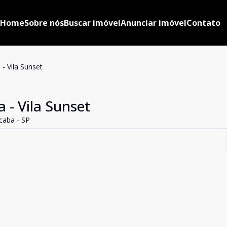
Home
Sobre nós
Buscar imóvel
Anunciar imóvel
Contato
 Vila Sunset
- Vila Sunset
caba - SP