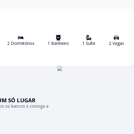
2
Dormitório
s
1
Banheiro
1
Suíte
2
Vaga
s
UM SÓ LUGAR
s os bancos e consiga a