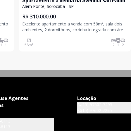
Apartamento a venda na Avenida São Paulo
Além Ponte, Sorocaba - SP
R$ 310.000,00
mento
Excelente apartamento a venda com 58m², sala dois
ambientes, 2 dormitórios, cozinha integrada com área
 e
de serviço, 1 banheiro social, 2 vagas de garagem fixas
s vias
e livres. Imóvel com armários na cozinha, no banheiro
1
1
58
m²
2
1
2
e nos dormitórios. Prédio com lazer co
use Agentes
Locação
(15) 97602-7295
os
(15) 97602-7295
6-8113
-8113