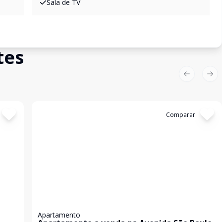
Sala de TV
tes
Previous sl
Nex
Cód:
4297
Comparar
Apartamento