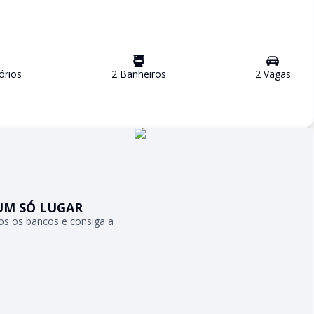
ório
s
2
Banheiro
s
2
Vaga
s
UM SÓ LUGAR
s os bancos e consiga a