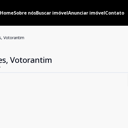
Home
Sobre nós
Buscar imóvel
Anunciar imóvel
Contato
s, Votorantim
s, Votorantim
P