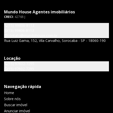
Mundo House Agentes imobiliários
CRECI:
42768-J
(15) 99806-8113
(15) 99806-8113
contato@mundohouse.com.br
Rua Luiz Gama, 152, Vila Carvalho, Sorocaba - SP - 18060-190
Locação
(15) 97602-7295
(15) 97602-7295
Navegação rápida
Home
Sobre nós
Buscar imóvel
Anunciar imóvel