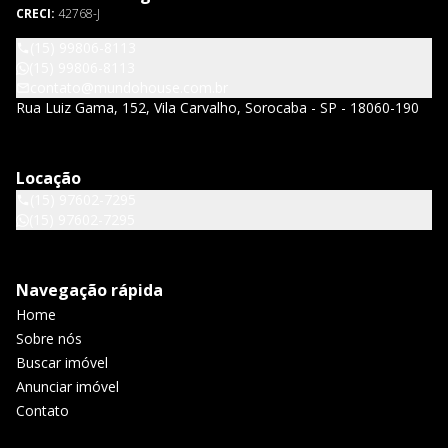
CRECI:
42768-J
(15) 99806-8113
(15) 99806-8113
contato@mundohouse.com.br
Rua Luiz Gama, 152, Vila Carvalho, Sorocaba - SP - 18060-190
Locação
(15) 97602-7295
(15) 97602-7295
Navegação rápida
Home
Sobre nós
Buscar imóvel
Anunciar imóvel
Contato