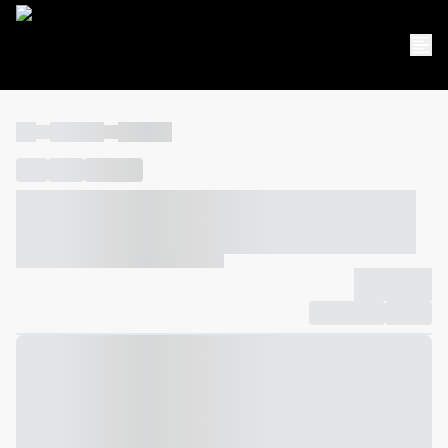
----
----- -----
----- -----
----
-----
---- ------
----- ----- -- ------ ---- ---- -- ----- ----- -----
--- ------
----- ----- -- ------ ----- ----- -- ------
-------------
Compartilhar
Favorito