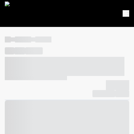
----
----- -----
----- -----
----
-----
---- ------
----- ----- -- ------ ---- ---- -- ----- ----- -----
--- ------
----- ----- -- ------ ----- ----- -- ------
-------------
Compartilhar
Favorito