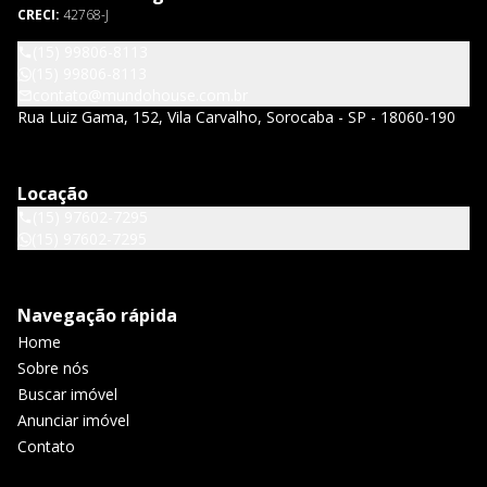
CRECI:
42768-J
(15) 99806-8113
(15) 99806-8113
contato@mundohouse.com.br
Rua Luiz Gama, 152, Vila Carvalho, Sorocaba - SP - 18060-190
Locação
(15) 97602-7295
(15) 97602-7295
Navegação rápida
Home
Sobre nós
Buscar imóvel
Anunciar imóvel
Contato