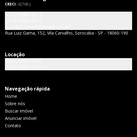
CRECI:
42768-J
(15) 99806-8113
(15) 99806-8113
contato@mundohouse.com.br
Rua Luiz Gama, 152, Vila Carvalho, Sorocaba - SP - 18060-190
Locação
(15) 97602-7295
(15) 97602-7295
Navegação rápida
Home
Sobre nós
Buscar imóvel
Anunciar imóvel
Contato