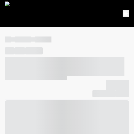
----
----- -----
----- -----
----
-----
---- ------
----- ----- -- ------ ---- ---- -- ----- ----- -----
--- ------
----- ----- -- ------ ----- ----- -- ------
-------------
Compartilhar
Favorito