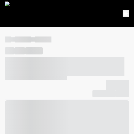
----
----- -----
----- -----
----
-----
---- ------
----- ----- -- ------ ---- ---- -- ----- ----- -----
--- ------
----- ----- -- ------ ----- ----- -- ------
-------------
Compartilhar
Favorito