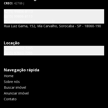
CRECI:
42768-J
(15) 99806-8113
(15) 99806-8113
contato@mundohouse.com.br
Rua Luiz Gama, 152, Vila Carvalho, Sorocaba - SP - 18060-190
Locação
(15) 97602-7295
(15) 97602-7295
Navegação rápida
Home
Sobre nós
Buscar imóvel
Anunciar imóvel
Contato