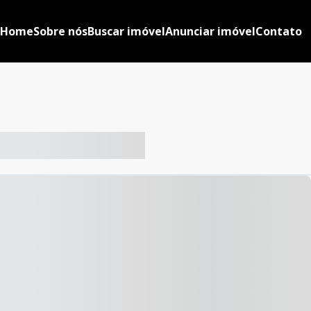
Home
Sobre nós
Buscar imóvel
Anunciar imóvel
Contato
-- ----- ----- --- ------