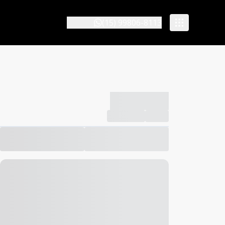
(15) 99806-8113
-------------
Compartilhar
Favorito