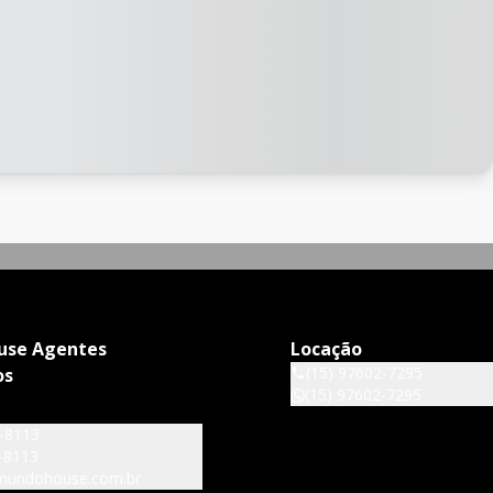
use Agentes
Locação
(15) 97602-7295
os
(15) 97602-7295
6-8113
-8113
mundohouse.com.br