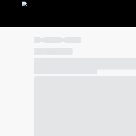
----
----- -----
----- -----
----
-----
---- ------
----- ----- -- ------ ---- ---- -- ---
----- ----- -- ------ ----- ----- -- ------