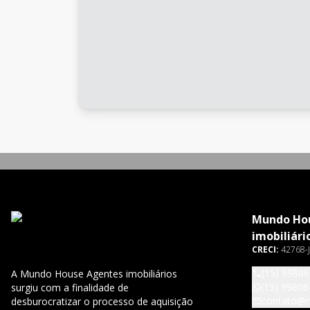
Mundo Ho
imobiliári
CRECI:
42768-J
(15) 9980
A Mundo House Agentes imobiliários
(15) 99806
surgiu com a finalidade de
contato@
desburocratizar o processo de aquisição