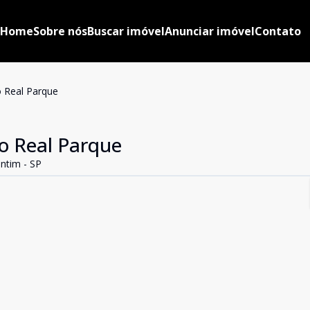
Home
Sobre nós
Buscar imóvel
Anunciar imóvel
Contato
 Real Parque
o Real Parque
ntim - SP