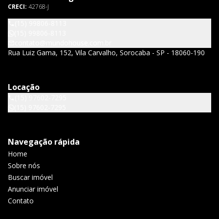
CRECI:
42768-J
(15) 99806-8113
(15) 99806-8113
contato@mundohouse.com.br
Rua Luiz Gama, 152, Vila Carvalho, Sorocaba - SP - 18060-190
Locação
(15) 97602-7295
(15) 97602-7295
Navegação rápida
Home
Sobre nós
Buscar imóvel
Anunciar imóvel
Contato