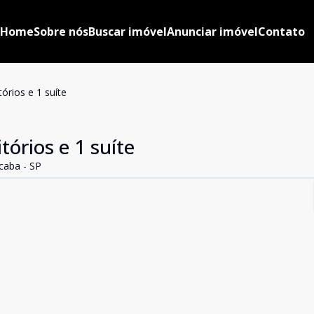
Home
Sobre nós
Buscar imóvel
Anunciar imóvel
Contato
órios e 1 suíte
órios e 1 suíte
caba - SP