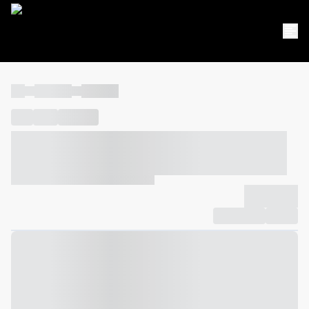
----
----- -----
----- -----
----
-----
---- ------
----- ----- -- ------ ---- ---- -- ----- ----- -----
--- ------
----- ----- -- ------ ----- ----- -- ------
-------------
Compartilhar
Favorito