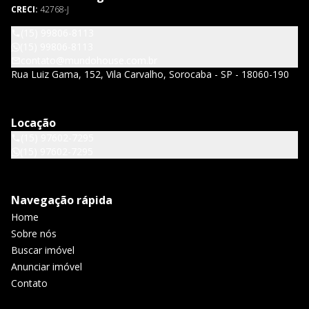
CRECI:
42768-J
(15) 99806-8113
(15) 99806-8113
contato@mundohouse.com.br
Rua Luiz Gama, 152, Vila Carvalho, Sorocaba - SP - 18060-190
Locação
(15) 97602-7295
(15) 97602-7295
Navegação rápida
Home
Sobre nós
Buscar imóvel
Anunciar imóvel
Contato