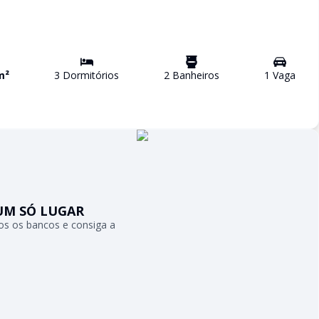
m²
3
Dormitório
s
2
Banheiro
s
1
Vaga
UM SÓ LUGAR
s os bancos e consiga a