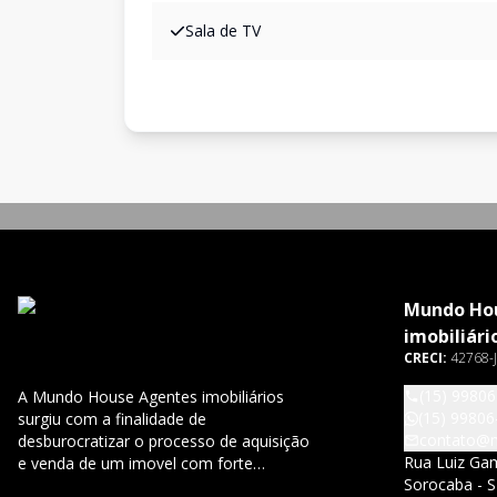
Sala de TV
Mundo Ho
imobiliári
CRECI:
42768-J
(15) 9980
A Mundo House Agentes imobiliários
(15) 99806
surgiu com a finalidade de
contato@
desburocratizar o processo de aquisição
Rua Luiz Gam
e venda de um imovel com forte
Sorocaba - S
presença nas Redes sociais somos uma