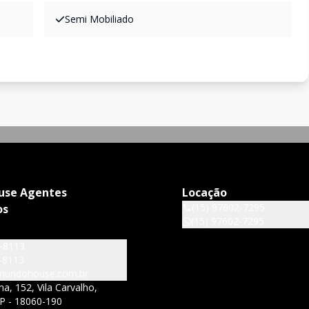
Semi Mobiliado
use Agentes
Locação
(15) 97602-7295
os
(15) 97602-7295
6-8113
-8113
mundohouse.com.br
a, 152, Vila Carvalho,
P - 18060-190