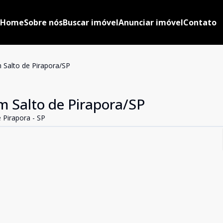
Home
Sobre nós
Buscar imóvel
Anunciar imóvel
Contato
 Salto de Pirapora/SP
m Salto de Pirapora/SP
e Pirapora - SP