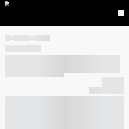
----
----- -----
----- -----
----
-----
---- ------
----- ----- -- ------ ---- ---- -- ----- ----- -----
--- ------
----- ----- -- ------ ----- ----- -- ------
-------------
Compartilhar
Favorito