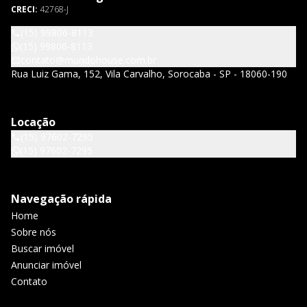
CRECI:
42768-J
(15) 99806-8113
(15) 99806-8113
contato@mundohouse.com.br
Rua Luiz Gama, 152, Vila Carvalho, Sorocaba - SP - 18060-190
Locação
(15) 97602-7295
(15) 97602-7295
Navegação rápida
Home
Sobre nós
Buscar imóvel
Anunciar imóvel
Contato